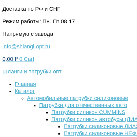
Перейти
Доставка по РФ и СНГ
к
Режим работы: Пн.-Пт 08-17
содержимому
Напрямую с завода
info@shlangi-opt.ru
0,00
₽
0
Cart
Шланги и патрубки опт
Главная
Каталог
Автомобильные патрубки силиконовые
Патрубки для отечественных авто
Патрубки силикон CUMMINS
Патрубки силикон автобусы (ЛИ
Патрубки силиконовые ЛИА
Патрубки силиконовые НЕ