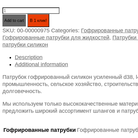
Патрубок
гофрированный
Add to cart
В 1 клик!
силикон
SKU:
00-00000975
Categories:
Гофрированные патру
усиленный
Гофрированные патрубки для жидкостей
,
Патрубки
d38,
патрубки силикон
l400
(для
Description
жидкостей)
Additional information
quantity
Патрубок гофрированный силикон усиленный d38, l
промышленность, сельское хозяйство, строительств
долговечность.
Мы используем только высококачественные материа
предложить широкий ассортимент шлангов и патруб
Гофрированные патрубки
Гофрированные патруб