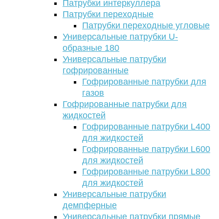
Патрубки интеркуллера
Патрубки переходные
Патрубки переходные угловые
Универсальные патрубки U-
образные 180
Универсальные патрубки
гофрированные
Гофрированные патрубки для
газов
Гофрированные патрубки для
жидкостей
Гофрированные патрубки L400
для жидкостей
Гофрированные патрубки L600
для жидкостей
Гофрированные патрубки L800
для жидкостей
Универсальные патрубки
демпферные
Универсальные патрубки прямые