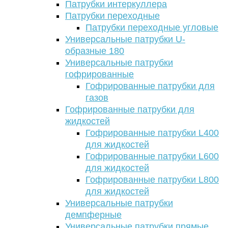
Патрубки интеркуллера
Патрубки переходные
Патрубки переходные угловые
Универсальные патрубки U-
образные 180
Универсальные патрубки
гофрированные
Гофрированные патрубки для
газов
Гофрированные патрубки для
жидкостей
Гофрированные патрубки L400
для жидкостей
Гофрированные патрубки L600
для жидкостей
Гофрированные патрубки L800
для жидкостей
Универсальные патрубки
демпферные
Универсальные патрубки прямые