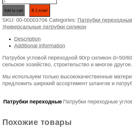
Патрубок
угловой
В 1 клик!
Add to cart
переходной
SKU:
00-00003706
Categories:
Патрубки переходны
90гр
Универсальные патрубки силикон
силикон
d=50/60
Description
l
Additional information
150*150
quantity
Патрубок угловой переходной 90гр силикон d=50/6
сельское хозяйство, строительство и многое другое
Мы используем только высококачественные материа
предложить широкий ассортимент шлангов и патруб
Патрубки переходные
Патрубки переходные угло
Похожие товары