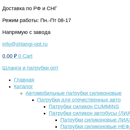
Перейти
Доставка по РФ и СНГ
к
Режим работы: Пн.-Пт 08-17
содержимому
Напрямую с завода
info@shlangi-opt.ru
0,00
₽
0
Cart
Шланги и патрубки опт
Главная
Каталог
Автомобильные патрубки силиконовые
Патрубки для отечественных авто
Патрубки силикон CUMMINS
Патрубки силикон автобусы (ЛИ
Патрубки силиконовые ЛИА
Патрубки силиконовые НЕ