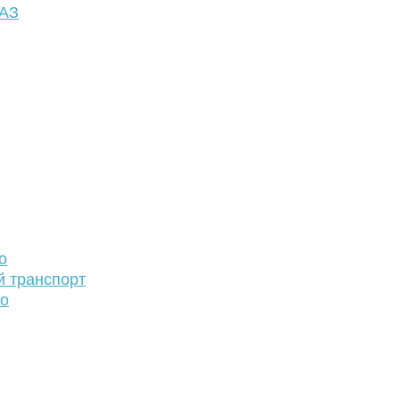
ФАЗ
о
й транспорт
то