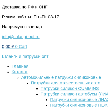
Перейти
Доставка по РФ и СНГ
к
Режим работы: Пн.-Пт 08-17
содержимому
Напрямую с завода
info@shlangi-opt.ru
0,00
₽
0
Cart
Шланги и патрубки опт
Главная
Каталог
Автомобильные патрубки силиконовые
Патрубки для отечественных авто
Патрубки силикон CUMMINS
Патрубки силикон автобусы (ЛИ
Патрубки силиконовые ЛИА
Патрубки силиконовые НЕ