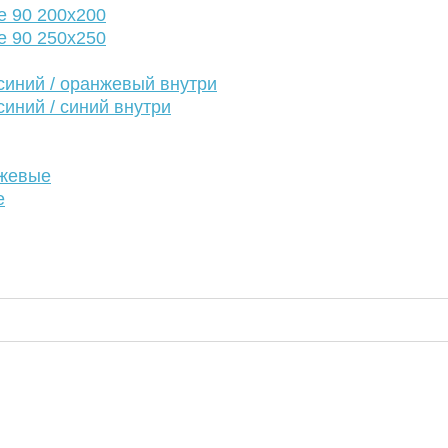
е 90 200х200
е 90 250х250
иний / оранжевый внутри
иний / синий внутри
нжевые
е