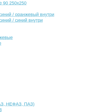
е 90 250х250
иний / оранжевый внутри
иний / синий внутри
нжевые
е
АЗ, НЕФАЗ, ПАЗ)
З