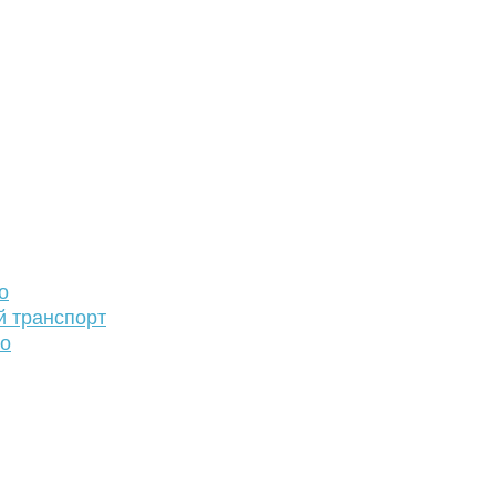
о
й транспорт
то