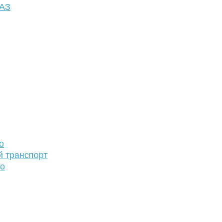
ФАЗ
о
й транспорт
то