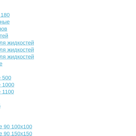
 180
нные
зов
тей
ля жидкостей
ля жидкостей
ля жидкостей
е
 500
 1000
 1100
5
е 90 100х100
е 90 150х150