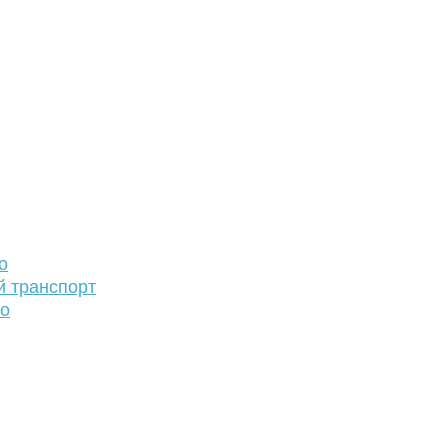
о
й транспорт
то