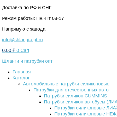
Перейти
Доставка по РФ и СНГ
к
Режим работы: Пн.-Пт 08-17
содержимому
Напрямую с завода
info@shlangi-opt.ru
0,00
₽
0
Cart
Шланги и патрубки опт
Главная
Каталог
Автомобильные патрубки силиконовые
Патрубки для отечественных авто
Патрубки силикон CUMMINS
Патрубки силикон автобусы (ЛИ
Патрубки силиконовые ЛИА
Патрубки силиконовые НЕ