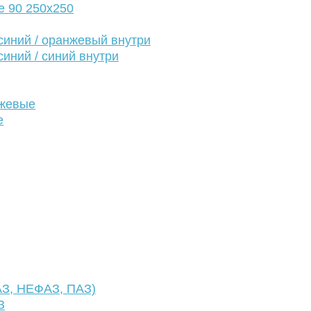
е 90 250х250
иний / оранжевый внутри
иний / синий внутри
нжевые
е
АЗ, НЕФАЗ, ПАЗ)
З