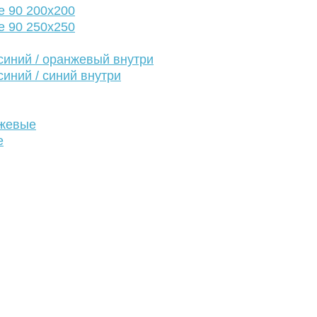
е 90 200х200
е 90 250х250
иний / оранжевый внутри
иний / синий внутри
нжевые
е