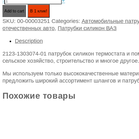
2123-
-
+
1303074-
Add to cart
В 1 клик!
01
SKU:
00-00003251
Categories:
Автомобильные патру
патрубок
отечественных авто
,
Патрубки силикон ВАЗ
силикон
термостата
Description
и
помпы
2123-1303074-01 патрубок силикон термостата и п
ваз-2123
сельское хозяйство, строительство и многое другое
quantity
Мы используем только высококачественные материа
предложить широкий ассортимент шлангов и патруб
Похожие товары