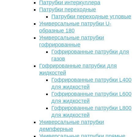
Патрубки интеркуллера
Патрубки переходные
Патрубки переходные угловые
Универсальные патрубки U-
образные 180
Универсальные патрубки
гофрированные
Гофрированные патрубки для
газов
Гофрированные патрубки для
жидкостей
Гофрированные патрубки L400
для жидкостей
Гофрированные патрубки L600
для жидкостей
Гофрированные патрубки L800
для жидкостей
Универсальные патрубки
демпферные
Универсальные патрубки прямые