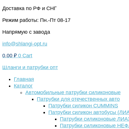
Перейти
Доставка по РФ и СНГ
к
Режим работы: Пн.-Пт 08-17
содержимому
Напрямую с завода
info@shlangi-opt.ru
0,00
₽
0
Cart
Шланги и патрубки опт
Главная
Каталог
Автомобильные патрубки силиконовые
Патрубки для отечественных авто
Патрубки силикон CUMMINS
Патрубки силикон автобусы (ЛИ
Патрубки силиконовые ЛИА
Патрубки силиконовые НЕ