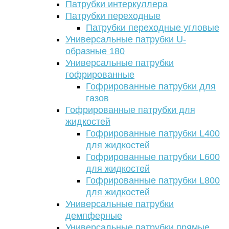
Патрубки интеркуллера
Патрубки переходные
Патрубки переходные угловые
Универсальные патрубки U-
образные 180
Универсальные патрубки
гофрированные
Гофрированные патрубки для
газов
Гофрированные патрубки для
жидкостей
Гофрированные патрубки L400
для жидкостей
Гофрированные патрубки L600
для жидкостей
Гофрированные патрубки L800
для жидкостей
Универсальные патрубки
демпферные
Универсальные патрубки прямые