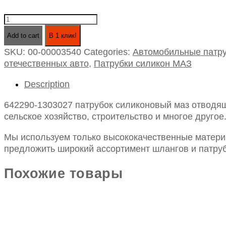
642290-
1303027
Add to cart
В 1 клик!
патрубок
SKU:
00-00003540
Categories:
Автомобильные патру
силиконовый
отечественных авто
,
Патрубки силикон МАЗ
маз
отводящий
Description
id70-
120
642290-1303027 патрубок силиконовый маз отводящ
quantity
сельское хозяйство, строительство и многое другое
Мы используем только высококачественные материа
предложить широкий ассортимент шлангов и патруб
Похожие товары