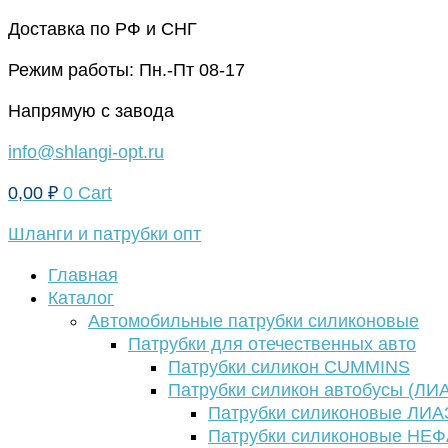
Перейти
Доставка по РФ и СНГ
к
Режим работы: Пн.-Пт 08-17
содержимому
Напрямую с завода
info@shlangi-opt.ru
0,00
₽
0
Cart
Шланги и патрубки опт
Главная
Каталог
Автомобильные патрубки силиконовые
Патрубки для отечественных авто
Патрубки силикон CUMMINS
Патрубки силикон автобусы (ЛИ
Патрубки силиконовые ЛИА
Патрубки силиконовые НЕ