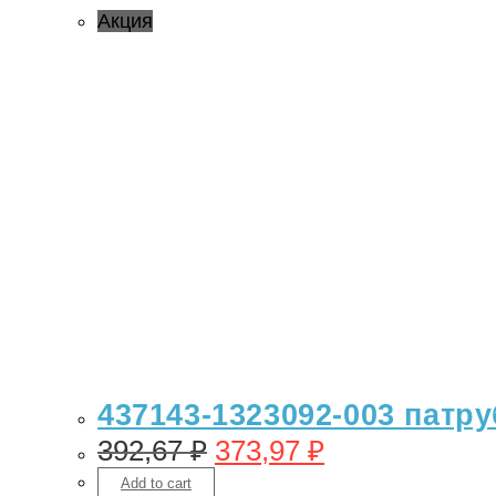
Акция
437143-1323092-003 патр
392,67
₽
373,97
₽
Add to cart