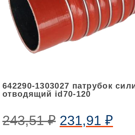
642290-1303027 патрубок си
отводящий id70-120
243,51
₽
231,91
₽