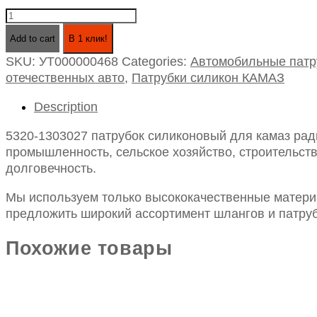
5320-
1303027
Add to cart
В 1 клик!
патрубок
SKU:
УТ000000468
Categories:
Автомобильные патр
силиконовый
отечественных авто
,
Патрубки силикон КАМАЗ
для
камаз
Description
радиатора
средний
5320-1303027 патрубок силиконовый для камаз рад
id70-
промышленность, сельское хозяйство, строительств
120
долговечность.
quantity
Мы используем только высококачественные материа
предложить широкий ассортимент шлангов и патруб
Похожие товары