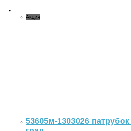
Акция
53605м-1303026 патрубок 
град