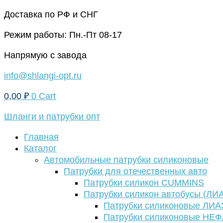
Перейти
Доставка по РФ и СНГ
к
Режим работы: Пн.-Пт 08-17
содержимому
Напрямую с завода
info@shlangi-opt.ru
0,00
₽
0
Cart
Шланги и патрубки опт
Главная
Каталог
Автомобильные патрубки силиконовые
Патрубки для отечественных авто
Патрубки силикон CUMMINS
Патрубки силикон автобусы (ЛИ
Патрубки силиконовые ЛИА
Патрубки силиконовые НЕ