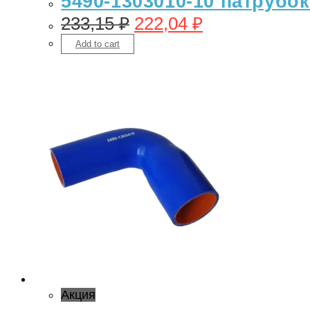
5490-1303010-10 патрубок
233,15
₽
222,04
₽
Add to cart
Акция