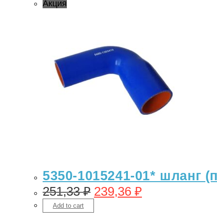
Акция
5350-1015241-01* шланг (
251,33
₽
239,36
₽
Add to cart