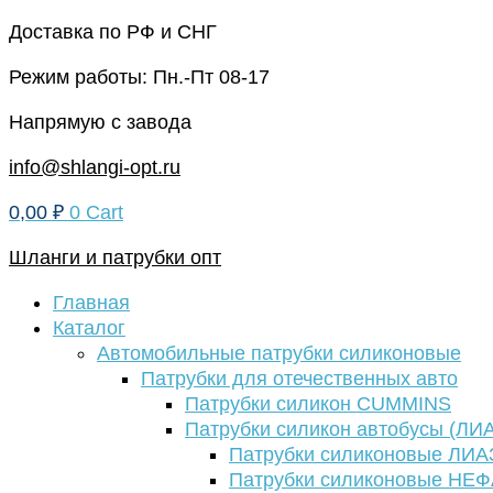
Перейти
Доставка по РФ и СНГ
к
Режим работы: Пн.-Пт 08-17
содержимому
Напрямую с завода
info@shlangi-opt.ru
0,00
₽
0
Cart
Шланги и патрубки опт
Главная
Каталог
Автомобильные патрубки силиконовые
Патрубки для отечественных авто
Патрубки силикон CUMMINS
Патрубки силикон автобусы (ЛИ
Патрубки силиконовые ЛИА
Патрубки силиконовые НЕ