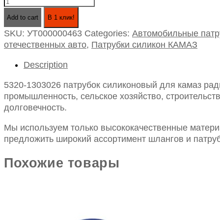
5320-
1303026
Add to cart
В 1 клик!
патрубок
SKU:
УТ000000463
Categories:
Автомобильные патр
силиконовый
отечественных авто
,
Патрубки силикон КАМАЗ
для
камаз
Description
радиатора
нижний
5320-1303026 патрубок силиконовый для камаз рад
id70-
промышленность, сельское хозяйство, строительств
200
долговечность.
quantity
Мы используем только высококачественные материа
предложить широкий ассортимент шлангов и патруб
Похожие товары