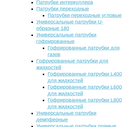
Патрубки интеркуллера
Патрубки переходные
Патрубки переходные угловые
Универсальные патрубки U-
образные 180
Универсальные патрубки
гофрированные
Гофрированные патрубки для
газов
Гофрированные патрубки для
жидкостей
Гофрированные патрубки L400
для жидкостей
Гофрированные патрубки L600
для жидкостей
Гофрированные патрубки L800
для жидкостей
Универсальные патрубки
демпферные
Универсальные патрубки прямые