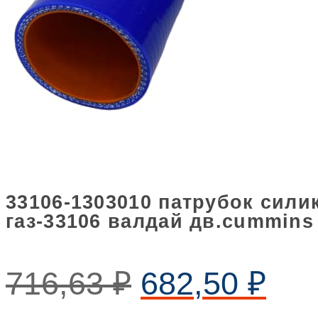
33106-1303010 патрубок сил
газ-33106 валдай дв.cummins
716,63
₽
682,50
₽