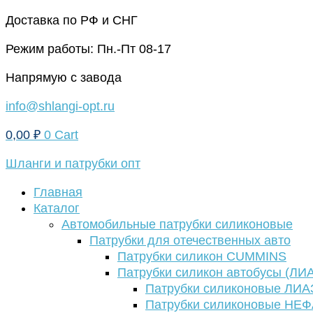
Перейти
Доставка по РФ и СНГ
к
Режим работы: Пн.-Пт 08-17
содержимому
Напрямую с завода
info@shlangi-opt.ru
0,00
₽
0
Cart
Шланги и патрубки опт
Главная
Каталог
Автомобильные патрубки силиконовые
Патрубки для отечественных авто
Патрубки силикон CUMMINS
Патрубки силикон автобусы (ЛИ
Патрубки силиконовые ЛИА
Патрубки силиконовые НЕ