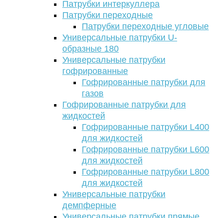
Патрубки интеркуллера
Патрубки переходные
Патрубки переходные угловые
Универсальные патрубки U-
образные 180
Универсальные патрубки
гофрированные
Гофрированные патрубки для
газов
Гофрированные патрубки для
жидкостей
Гофрированные патрубки L400
для жидкостей
Гофрированные патрубки L600
для жидкостей
Гофрированные патрубки L800
для жидкостей
Универсальные патрубки
демпферные
Универсальные патрубки прямые