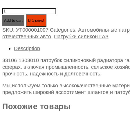
33106-
1303010
Add to cart
В 1 клик!
патрубок
SKU:
УТ000001097
Categories:
Автомобильные патр
силиконовый
отечественных авто
,
Патрубки силикон ГАЗ
радиатора
газ-33106
Description
валдай
дв.cummins
33106-1303010 патрубок силиконовый радиатора га
3.8
сферах, включая промышленность, сельское хозяйст
подводящий
прочность, надежность и долговечность.
quantity
Мы используем только высококачественные материа
предложить широкий ассортимент шлангов и патруб
Похожие товары