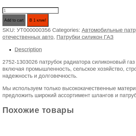
2752-
1303026
Add to cart
В 1 клик!
патрубок
SKU:
УТ000000356
Categories:
Автомобильные патр
радиатора
отечественных авто
,
Патрубки силикон ГАЗ
силиконовый
газ
Description
3302
дв.
2752-1303026 патрубок радиатора силиконовый газ 
змз-406,
включая промышленность, сельское хозяйство, стро
умз-4216
надежность и долговечность.
отводящий
quantity
Мы используем только высококачественные материа
предложить широкий ассортимент шлангов и патруб
Похожие товары