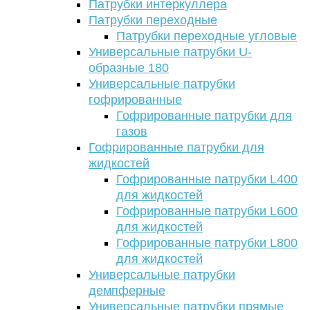
Патрубки интеркуллера
Патрубки переходные
Патрубки переходные угловые
Универсальные патрубки U-
образные 180
Универсальные патрубки
гофрированные
Гофрированные патрубки для
газов
Гофрированные патрубки для
жидкостей
Гофрированные патрубки L400
для жидкостей
Гофрированные патрубки L600
для жидкостей
Гофрированные патрубки L800
для жидкостей
Универсальные патрубки
демпферные
Универсальные патрубки прямые