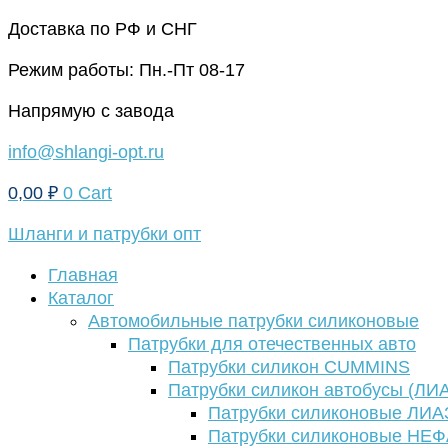
Перейти
Доставка по РФ и СНГ
к
Режим работы: Пн.-Пт 08-17
содержимому
Напрямую с завода
info@shlangi-opt.ru
0,00
₽
0
Cart
Шланги и патрубки опт
Главная
Каталог
Автомобильные патрубки силиконовые
Патрубки для отечественных авто
Патрубки силикон CUMMINS
Патрубки силикон автобусы (ЛИ
Патрубки силиконовые ЛИА
Патрубки силиконовые НЕ