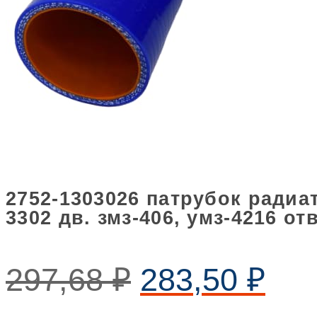
2752-1303026 патрубок радиа
3302 дв. змз-406, умз-4216 о
297,68
₽
283,50
₽