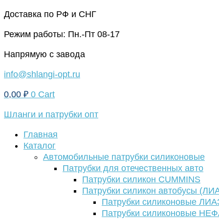
Перейти
Доставка по РФ и СНГ
к
Режим работы: Пн.-Пт 08-17
содержимому
Напрямую с завода
info@shlangi-opt.ru
0,00
₽
0
Cart
Шланги и патрубки опт
Главная
Каталог
Автомобильные патрубки силиконовые
Патрубки для отечественных авто
Патрубки силикон CUMMINS
Патрубки силикон автобусы (ЛИ
Патрубки силиконовые ЛИА
Патрубки силиконовые НЕ