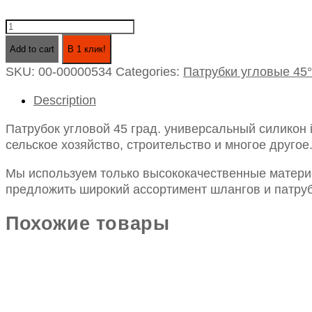
Патрубок
угловой
Add to cart
В 1 клик!
45
SKU:
00-00000534
Categories:
Патрубки угловые 45°
град.
универсальный
Description
силикон
id18х200х200
Патрубок угловой 45 град. универсальный силикон
quantity
сельское хозяйство, строительство и многое другое
Мы используем только высококачественные материа
предложить широкий ассортимент шлангов и патруб
Похожие товары