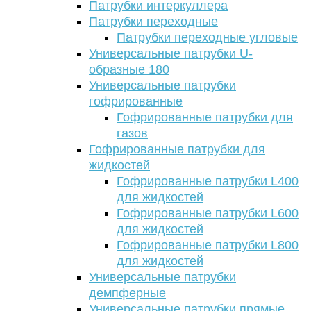
Патрубки интеркуллера
Патрубки переходные
Патрубки переходные угловые
Универсальные патрубки U-
образные 180
Универсальные патрубки
гофрированные
Гофрированные патрубки для
газов
Гофрированные патрубки для
жидкостей
Гофрированные патрубки L400
для жидкостей
Гофрированные патрубки L600
для жидкостей
Гофрированные патрубки L800
для жидкостей
Универсальные патрубки
демпферные
Универсальные патрубки прямые