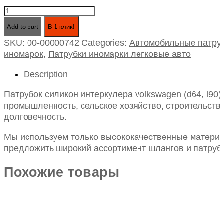
Патрубок
силикон
Add to cart
В 1 клик!
интеркулера
SKU:
00-00000742
Categories:
Автомобильные патру
volkswagen
иномарок
,
Патрубки иномарки легковые авто
(d64,
l90)
Description
черный
(2tc.117.231)
Патрубок силикон интеркулера volkswagen (d64, l90
quantity
промышленность, сельское хозяйство, строительств
долговечность.
Мы используем только высококачественные материа
предложить широкий ассортимент шлангов и патруб
Похожие товары