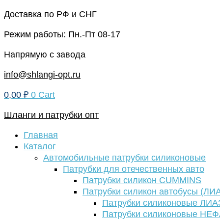
Перейти
Доставка по РФ и СНГ
к
Режим работы: Пн.-Пт 08-17
содержимому
Напрямую с завода
info@shlangi-opt.ru
0,00
₽
0
Cart
Шланги и патрубки опт
Главная
Каталог
Автомобильные патрубки силиконовые
Патрубки для отечественных авто
Патрубки силикон CUMMINS
Патрубки силикон автобусы (ЛИ
Патрубки силиконовые ЛИА
Патрубки силиконовые НЕ