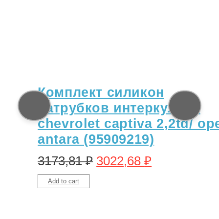
Комплект силикон
патрубков интеркулера
chevrolet captiva 2,2td/ op
antara (95909219)
3173,81
₽
3022,68
₽
Add to cart