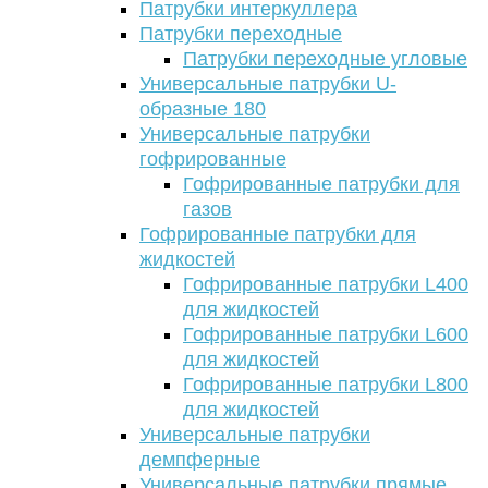
Патрубки интеркуллера
Патрубки переходные
Патрубки переходные угловые
Универсальные патрубки U-
образные 180
Универсальные патрубки
гофрированные
Гофрированные патрубки для
газов
Гофрированные патрубки для
жидкостей
Гофрированные патрубки L400
для жидкостей
Гофрированные патрубки L600
для жидкостей
Гофрированные патрубки L800
для жидкостей
Универсальные патрубки
демпферные
Универсальные патрубки прямые