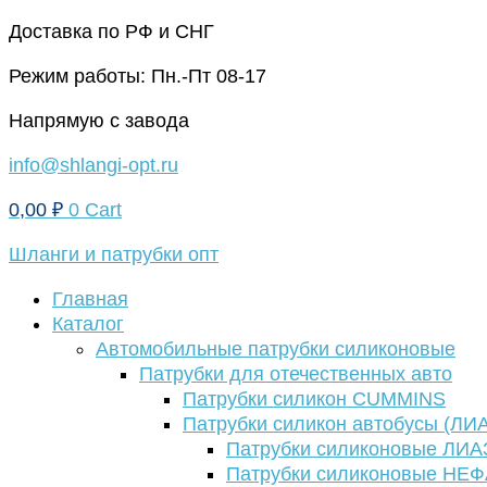
Перейти
Доставка по РФ и СНГ
к
Режим работы: Пн.-Пт 08-17
содержимому
Напрямую с завода
info@shlangi-opt.ru
0,00
₽
0
Cart
Шланги и патрубки опт
Главная
Каталог
Автомобильные патрубки силиконовые
Патрубки для отечественных авто
Патрубки силикон CUMMINS
Патрубки силикон автобусы (ЛИ
Патрубки силиконовые ЛИА
Патрубки силиконовые НЕ