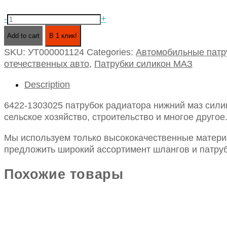
6422-
-
+
1303025
Add to cart
В 1 клик!
патрубок
SKU:
УТ000001124
Categories:
Автомобильные патр
радиатора
отечественных авто
,
Патрубки силикон МАЗ
нижний
маз
Description
силикон
d-
6422-1303025 патрубок радиатора нижний маз сили
60
сельское хозяйство, строительство и многое другое
l-
180
Мы используем только высококачественные материа
quantity
предложить широкий ассортимент шлангов и патруб
Похожие товары